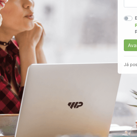
E
p
p
Ava
Já pos