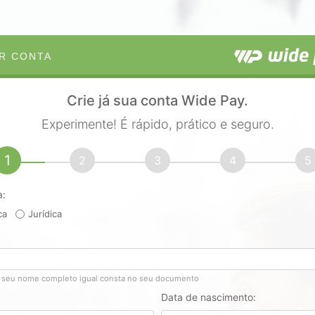
R CONTA
Crie já sua conta Wide Pay.
Experimente! É rápido, prático e seguro.
1
2
3
4
5
a:
ca
Jurídica
 seu nome completo igual consta no seu documento
Data de nascimento: